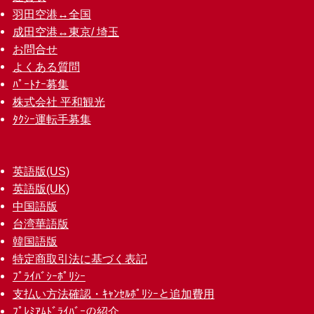
羽田空港↔︎全国
成田空港↔︎東京/ 埼玉
お問合せ
よくある質問
ﾊﾟｰﾄﾅｰ募集
株式会社 平和観光
ﾀｸｼｰ運転手募集
英語版(US)
英語版(UK)
中国語版
台湾華語版
韓国語版
特定商取引法に基づく表記
ﾌﾟﾗｲﾊﾞｼｰﾎﾟﾘｼｰ
支払い方法確認・ｷｬﾝｾﾙﾎﾟﾘｼｰと追加費用
ﾌﾟﾚﾐｱﾑﾄﾞﾗｲﾊﾞｰの紹介