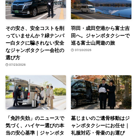
その安さ、安全コストを削
羽田・成田空港から富士吉
っていませんか？緑ナンバ
田へ。ジャンボタクシーで
ー白タクに騙されない安全
巡る富士山周遊の旅
なジャンボタクシー会社の
07/10/2026
選び方
07/23/2026
「免許失効」のニュースで
墓じまいのご遺骨移動はジ
気づく、ハイヤー選びの本
ャンボタクシーにお任せ｜
当の安心基準｜ジャンボタ
礼服対応・骨壷のお運び