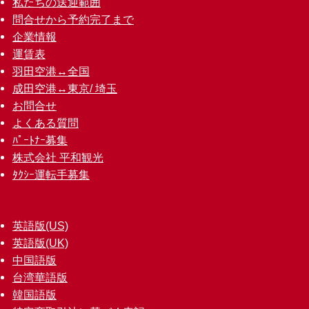
私たちの送迎範囲
問合せから予約完了まで
企業情報
運賃表
羽田空港↔︎全国
成田空港↔︎東京/ 埼玉
お問合せ
よくある質問
ﾊﾟｰﾄﾅｰ募集
株式会社 平和観光
ﾀｸｼｰ運転手募集
英語版(US)
英語版(UK)
中国語版
台湾華語版
韓国語版