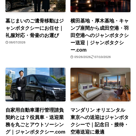
墓じまいのご遺骨移動はジ
横田基地・厚木基地・キャ
ャンボタクシーにお任せ｜
ンプ座間から成田空港・羽
礼服対応・骨壷のお運び
田空港へのジャンボタクシ
ー送迎｜ジャンボタクシ
06/07/2026
ー.com
05/26/2026
07/10/2026
自家用自動車運行管理請負
マンダリン オリエンタル
契約とは？役員車・送迎業
東京への送迎はジャンボタ
務を丸ごとアウトソーシン
クシーで｜記念日・接待・
グ｜ジャンボタクシー.com
空港送迎に最適