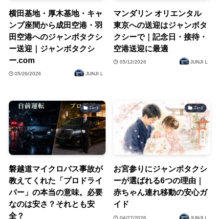
横田基地・厚木基地・キャ
マンダリン オリエンタル
ンプ座間から成田空港・羽
東京への送迎はジャンボタ
田空港へのジャンボタクシ
クシーで｜記念日・接待・
ー送迎｜ジャンボタクシ
空港送迎に最適
ー.com
05/12/2026
JUNJI L
05/26/2026
JUNJI L
ﾆｭｰｽ
ﾆｭｰｽ
磐越道マイクロバス事故が
お宮参りにジャンボタクシ
教えてくれた「プロドライ
ーが選ばれる6つの理由｜
バー」の本当の意味。必要
赤ちゃん連れ移動の安心ガ
なのは安さ？それとも安
イド
全？
04/27/2026
JUNJI L