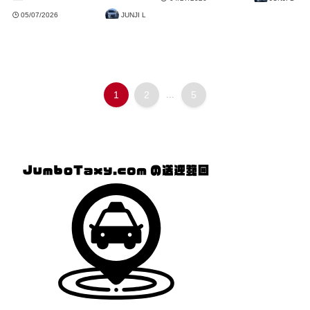
05/07/2026
JUNJI L
1
2
...
5