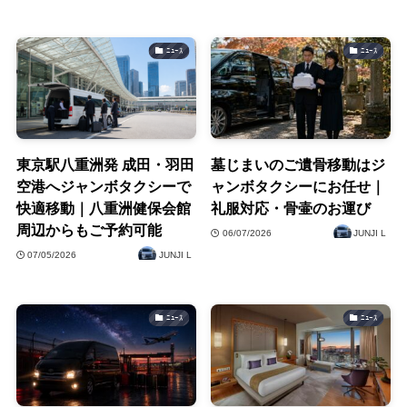
ﾆｭｰｽ
ﾆｭｰｽ
東京駅八重洲発 成田・羽田
墓じまいのご遺骨移動はジ
空港へジャンボタクシーで
ャンボタクシーにお任せ｜
快適移動｜八重洲健保会館
礼服対応・骨壷のお運び
周辺からもご予約可能
06/07/2026
JUNJI L
07/05/2026
JUNJI L
ﾆｭｰｽ
ﾆｭｰｽ