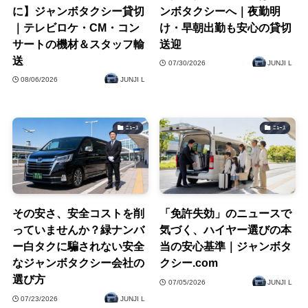
に】ジャンボタクシー貸切
ンボタクシーへ｜夜勤明
｜テレビロケ・CM・コン
け・早朝出勤も安心の貸切
サートの機材＆スタッフ輸
送迎
送
07/30/2026
JUNJI L
08/06/2026
JUNJI L
ﾆｭｰｽ
ﾆｭｰｽ
その安さ、安全コストを削
「免許失効」のニュースで
っていませんか？緑ナンバ
気づく、ハイヤー選びの本
ー白タクに騙されない安全
当の安心基準｜ジャンボタ
なジャンボタクシー会社の
クシー.com
選び方
07/05/2026
JUNJI L
07/23/2026
JUNJI L