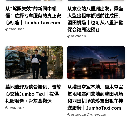
从“驾照失效”的新闻中领
从东京站八重洲出发，乘坐
悟：选择专车服务的真正安
大型出租车舒适前往成田、
心标准｜Jumbo Taxi.com
羽田机场｜也可从八重洲健
保会馆周边预订
07/05/2026
07/05/2026
墓地清理及遗骨搬运，请放
从横田空军基地、厚木空军
心交给Jumbo Taxi｜提供
基地和座间营地到成田机场
礼服服务・骨灰盒搬运
和羽田机场的珍宝出租车接
送服务｜JumboTaxi.com
06/07/2026
05/26/2026
07/10/2026