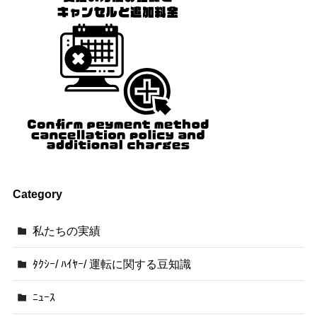
Category
私たちの実績
ﾀｸｼｰ/ ﾊｲﾔｰ/ 運転に関する豆知識
ﾆｭｰｽ