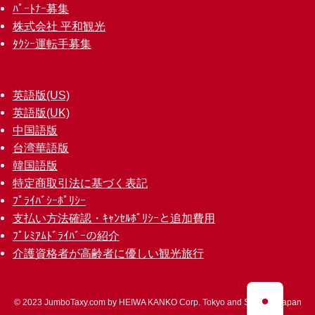
ﾊﾟｰﾄﾅｰ募集
株式会社 平和観光
ﾀｸｼｰ運転手募集
英語版(US)
英語版(UK)
中国語版
台湾華語版
韓国語版
特定商取引法に基づく表記
ﾌﾟﾗｲﾊﾞｼｰﾎﾟﾘｼｰ
支払い方法確認・ｷｬﾝｾﾙﾎﾟﾘｼｰと追加費用
ﾌﾟﾚﾐｱﾑﾄﾞﾗｲﾊﾞｰの紹介
介護資格者が高齢者に優しい観光旅行
©
2023 JumboTaxy.com by HEIWA KANKO Corp. Tokyo and Saitama Japan