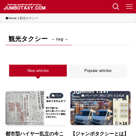
Home
観光タクシー
観光タクシー
– tag –
New articles
Popular articles
ﾆｭｰｽ
ﾀｸｼｰ/ ﾊｲﾔｰ/ 運転に関する豆知識
都市型ハイヤー乱立の今こ
【ジャンボタクシーとは】