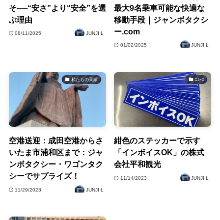
そ──“安さ”より“安全”を選
最大9名乗車可能な快適な
ぶ理由
移動手段｜ジャンボタクシ
ー.com
08/11/2025
JUNJI L
01/02/2025
JUNJI L
私たちの実績
ﾆｭｰｽ
空港送迎：成田空港からさ
紺色のステッカーで示す
いたま市浦和区まで：ジャ
「インボイスOK」の株式
ンボタクシー・ワゴンタク
会社平和観光
シーでサプライズ！
11/14/2023
JUNJI L
11/29/2023
JUNJI L