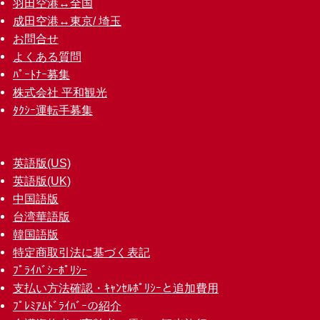
羽田空港↔︎全国
成田空港↔︎東京/ 埼玉
お問合せ
よくある質問
ﾊﾟｰﾄﾅｰ募集
株式会社 平和観光
ﾀｸｼｰ運転手募集
英語版(US)
英語版(UK)
中国語版
台湾華語版
韓国語版
特定商取引法に基づく表記
ﾌﾟﾗｲﾊﾞｼｰﾎﾟﾘｼｰ
支払い方法確認・ｷｬﾝｾﾙﾎﾟﾘｼｰと追加費用
ﾌﾟﾚﾐｱﾑﾄﾞﾗｲﾊﾞｰの紹介