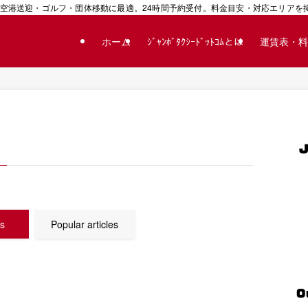
空港送迎・ゴルフ・団体移動に最適。24時間予約受付。料金目安・対応エリアを掲載
ホーム
ｼﾞｬﾝﾎﾞﾀｸｼｰﾄﾞｯﾄｺﾑとは
運賃表・料
es
Popular articles