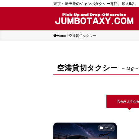
東京・埼玉発のジャンボタクシー専門。最大9名。
Home
空港貸切タクシー
空港貸切タクシー
– tag –
New articl
ﾆｭｰｽ