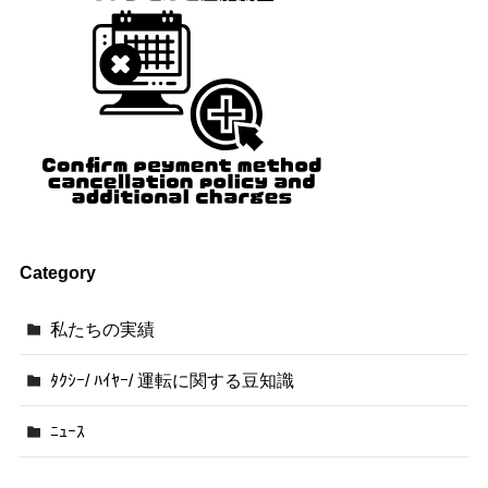
Category
私たちの実績
ﾀｸｼｰ/ ﾊｲﾔｰ/ 運転に関する豆知識
ﾆｭｰｽ