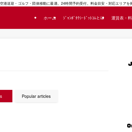
空港送迎・ゴルフ・団体移動に最適。24時間予約受付。料金目安・対応エリアを掲載
ホーム
ｼﾞｬﾝﾎﾞﾀｸｼｰﾄﾞｯﾄｺﾑとは
運賃表・料
es
Popular articles