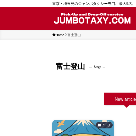
東京・埼玉発のジャンボタクシー専門。最大9名。
Home
富士登山
富士登山
– tag –
New articl
ﾆｭｰｽ