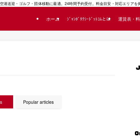
空港送迎・ゴルフ・団体移動に最適。24時間予約受付。料金目安・対応エリアを掲載
ホーム
ｼﾞｬﾝﾎﾞﾀｸｼｰﾄﾞｯﾄｺﾑとは
運賃表・料
es
Popular articles