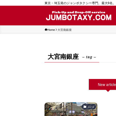
東京・埼玉発のジャンボタクシー専門。最大9名。
Home
大宮南銀座
大宮南銀座
– tag –
New articl
ﾆｭｰｽ