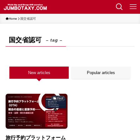
Home
国交省認可
国交省認可
– tag –
New articles
Popular articles
ﾆｭｰｽ
旅行予約プラットフォーム