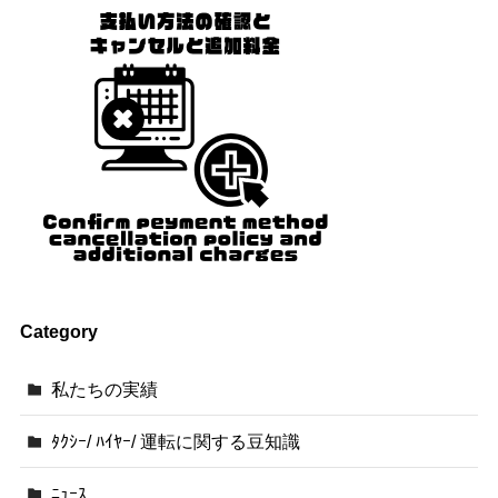
Category
私たちの実績
ﾀｸｼｰ/ ﾊｲﾔｰ/ 運転に関する豆知識
ﾆｭｰｽ