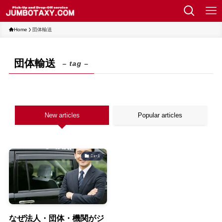
Home
団体輸送
団体輸送
– tag –
New articles
Popular articles
ﾆｭｰｽ
なぜ法人・団体・機関がジ