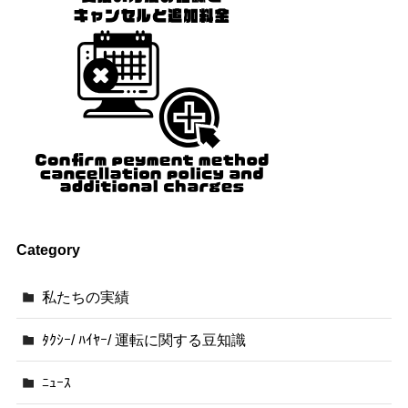
Category
私たちの実績
ﾀｸｼｰ/ ﾊｲﾔｰ/ 運転に関する豆知識
ﾆｭｰｽ