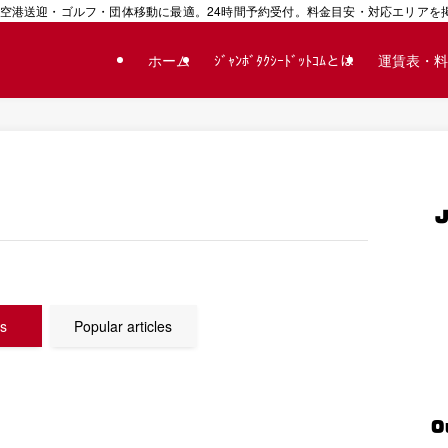
空港送迎・ゴルフ・団体移動に最適。24時間予約受付。料金目安・対応エリアを掲載
ホーム
ｼﾞｬﾝﾎﾞﾀｸｼｰﾄﾞｯﾄｺﾑとは
運賃表・料
es
Popular articles