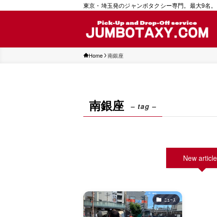
東京・埼玉発のジャンボタクシー専門。最大9名。
Home
南銀座
南銀座
– tag –
New articl
ﾆｭｰｽ