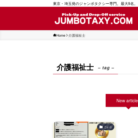
東京・埼玉発のジャンボタクシー専門。最大9名。
Home
介護福祉士
介護福祉士
– tag –
New articl
ﾆｭｰｽ