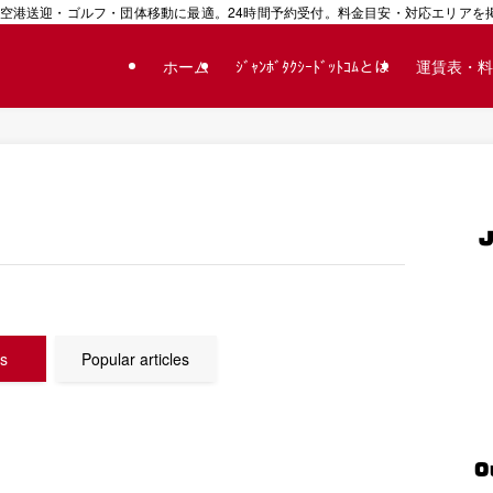
空港送迎・ゴルフ・団体移動に最適。24時間予約受付。料金目安・対応エリアを掲載
ホーム
ｼﾞｬﾝﾎﾞﾀｸｼｰﾄﾞｯﾄｺﾑとは
運賃表・料
es
Popular articles