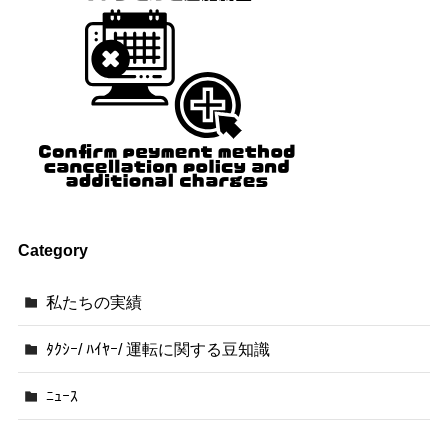
Category
私たちの実績
ﾀｸｼｰ/ ﾊｲﾔｰ/ 運転に関する豆知識
ﾆｭｰｽ