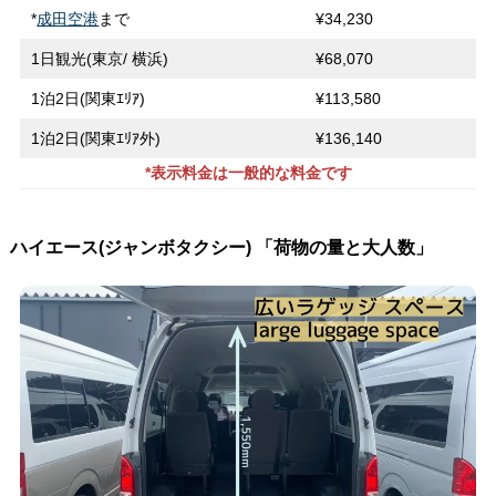
*
成田空港
まで
¥34,230
1日観光(東京/ 横浜)
¥68,070
1泊2日(関東ｴﾘｱ)
¥113,580
1泊2日(関東ｴﾘｱ外)
¥136,140
*表示料金は一般的な料金です
ハイエース(ジャンボタクシー) 「荷物の量と大人数」