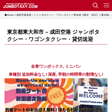
Home
成田空港送迎｜ジャンボタクシー・ワゴンタクシー料金表【東京・埼玉】
東京都 
東京都東大和市 – 成田空港 ジャンボタ
クシー・ワゴンタクシー・貸切送迎
全車ワンボックス, ミニバン
車種別 追加料金なし! 深夜, 早朝の時間帯の割増なし!