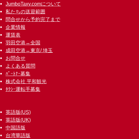
JumboTaxy.comについて
私たちの送迎範囲
問合せから予約完了まで
企業情報
運賃表
羽田空港↔︎全国
成田空港↔︎東京/ 埼玉
お問合せ
よくある質問
ﾊﾟｰﾄﾅｰ募集
株式会社 平和観光
ﾀｸｼｰ運転手募集
英語版(US)
英語版(UK)
中国語版
台湾華語版