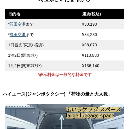
目的地
運賃(税込)
*
羽田空港
まで
¥30,190
*
成田空港
まで
¥34,230
1日観光(東京/ 横浜)
¥68,070
1泊2日(関東ｴﾘｱ)
¥113,580
1泊2日(関東ｴﾘｱ外)
¥136,140
*表示料金は一般的な料金です
ハイエース(ジャンボタクシー) 「荷物の量と大人数」