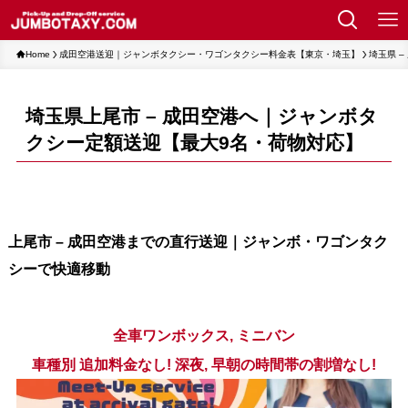
Home
成田空港送迎｜ジャンボタクシー・ワゴンタクシー料金表【東京・埼玉】
埼玉県 
埼玉県上尾市 – 成田空港へ｜ジャンボタ
クシー定額送迎【最大9名・荷物対応】
上尾市 – 成田空港までの直行送迎｜ジャンボ・ワゴンタク
シーで快適移動
全車ワンボックス, ミニバン
車種別 追加料金なし! 深夜, 早朝の時間帯の割増なし!