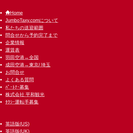
Home
JumboTaxy.comについて
私たちの送迎範囲
問合せから予約完了まで
企業情報
運賃表
羽田空港↔︎全国
成田空港↔︎東京/ 埼玉
お問合せ
よくある質問
ﾊﾟｰﾄﾅｰ募集
株式会社 平和観光
ﾀｸｼｰ運転手募集
英語版(US)
英語版(UK)