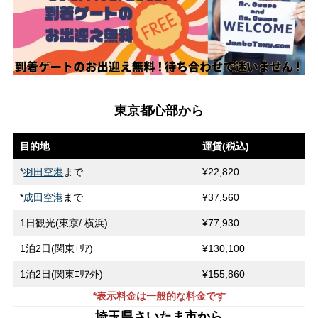
東京都心部から
目的地
運賃(税込)
*
羽田空港
まで
¥22,820
*
成田空港
まで
¥37,560
1日観光(東京/ 横浜)
¥77,930
1泊2日(関東ｴﾘｱ)
¥130,100
1泊2日(関東ｴﾘｱ外)
¥155,860
*表示料金は一般的な料金です
埼玉県さいたま市から