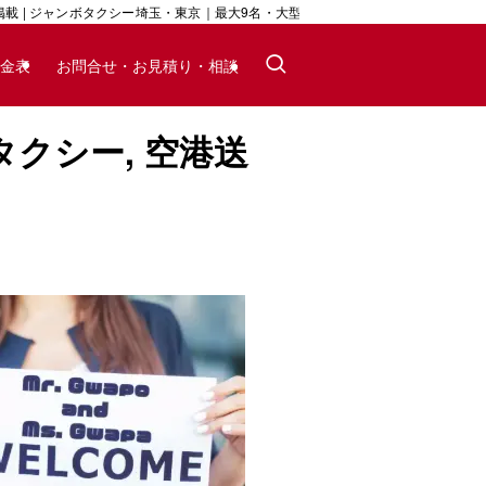
 | ジャンボタクシー埼玉・東京｜最大9名・大型荷物対応｜24時間予約可
金表
お問合せ・お見積り・相談
タクシー, 空港送