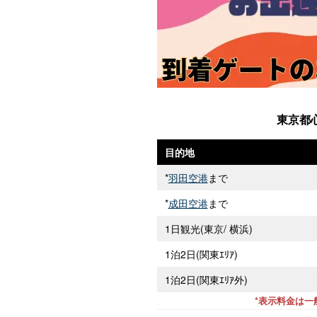
東京都
目的地
*
羽田空港
まで
*
成田空港
まで
1日観光(東京/ 横浜)
1泊2日(関東ｴﾘｱ)
1泊2日(関東ｴﾘｱ外)
*表示料金は一