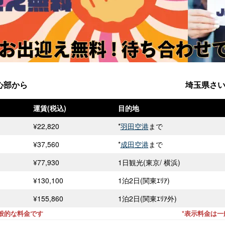
心部から
埼玉県さ
運賃(税込)
目的地
¥22,820
*
羽田空港
まで
¥37,560
*
成田空港
まで
¥77,930
1日観光(東京/ 横浜)
¥130,100
1泊2日(関東ｴﾘｱ)
¥155,860
1泊2日(関東ｴﾘｱ外)
般的な料金です
*表示料金は