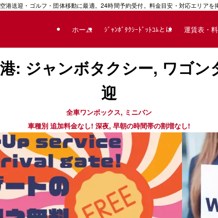
空港送迎・ゴルフ・団体移動に最適。24時間予約受付。料金目安・対応エリアを掲載
ホーム
ｼﾞｬﾝﾎﾞﾀｸｼｰﾄﾞｯﾄｺﾑとは
運賃表・料
空港: ジャンボタクシー, ワゴン
迎
全車ワンボックス, ミニバン
車種別 追加料金なし! 深夜, 早朝の時間帯の割増なし!