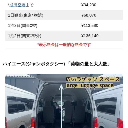
*
成田空港
まで
¥34,230
1日観光(東京/ 横浜)
¥68,070
1泊2日(関東ｴﾘｱ)
¥113,580
1泊2日(関東ｴﾘｱ外)
¥136,140
*表示料金は一般的な料金です
ハイエース(ジャンボタクシー) 「荷物の量と大人数」