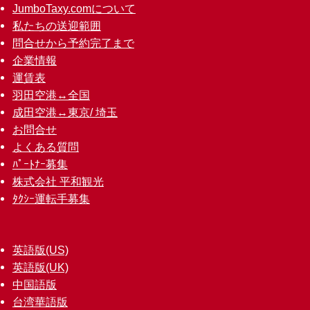
JumboTaxy.comについて
私たちの送迎範囲
問合せから予約完了まで
企業情報
運賃表
羽田空港↔︎全国
成田空港↔︎東京/ 埼玉
お問合せ
よくある質問
ﾊﾟｰﾄﾅｰ募集
株式会社 平和観光
ﾀｸｼｰ運転手募集
英語版(US)
英語版(UK)
中国語版
台湾華語版