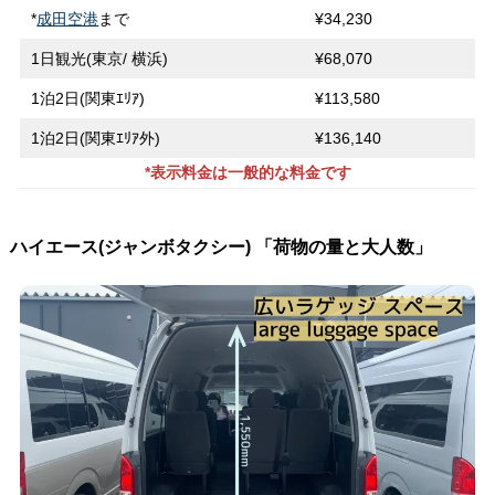
*
成田空港
まで
¥34,230
1日観光(東京/ 横浜)
¥68,070
1泊2日(関東ｴﾘｱ)
¥113,580
1泊2日(関東ｴﾘｱ外)
¥136,140
*表示料金は一般的な料金です
ハイエース(ジャンボタクシー) 「荷物の量と大人数」