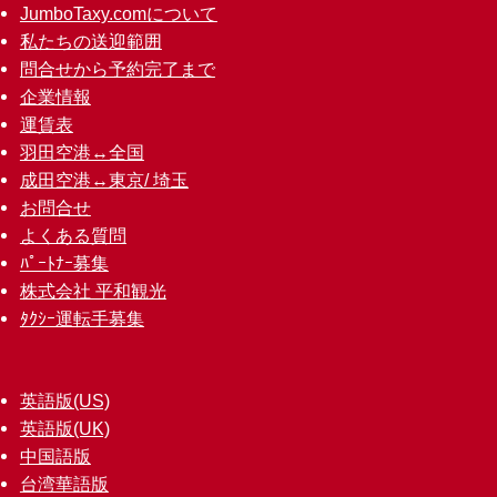
JumboTaxy.comについて
私たちの送迎範囲
問合せから予約完了まで
企業情報
運賃表
羽田空港↔︎全国
成田空港↔︎東京/ 埼玉
お問合せ
よくある質問
ﾊﾟｰﾄﾅｰ募集
株式会社 平和観光
ﾀｸｼｰ運転手募集
英語版(US)
英語版(UK)
中国語版
台湾華語版