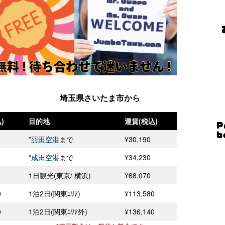
埼玉県さいたま市から
)
目的地
運賃(税込)
*
羽田空港
まで
¥30,190
*
成田空港
まで
¥34,230
1日観光(東京/ 横浜)
¥68,070
0
1泊2日(関東ｴﾘｱ)
¥113,580
0
1泊2日(関東ｴﾘｱ外)
¥136,140