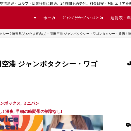
空港送迎・ゴルフ・団体移動に最適。24時間予約受付。料金目安・対応エリアを掲載
ホーム
ｼﾞｬﾝﾎﾞﾀｸｼｰﾄﾞｯﾄｺﾑとは
運賃表・料
タクシー
埼玉県(さいたま市含む) – 羽田空港 ジャンボタクシー・ワゴンタクシー・貸切
埼
羽田空港 ジャンボタクシー・ワゴ
ンボックス, ミニバン
! 深夜, 早朝の時間帯の割増なし!