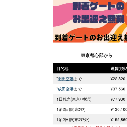
東京都心部から
目的地
運賃(税込
*
羽田空港
まで
¥22,820
*
成田空港
まで
¥37,560
1日観光(東京/ 横浜)
¥77,930
1泊2日(関東ｴﾘｱ)
¥130,10
1泊2日(関東ｴﾘｱ外)
¥155,86