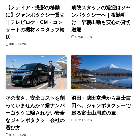
【メディア・撮影の移動
病院スタッフの送迎はジャ
に】ジャンボタクシー貸切
ンボタクシーへ｜夜勤明
｜テレビロケ・CM・コン
け・早朝出勤も安心の貸切
サートの機材＆スタッフ輸
送迎
送
07/30/2026
08/06/2026
その安さ、安全コストを削
羽田・成田空港から富士吉
っていませんか？緑ナンバ
田へ。ジャンボタクシーで
ー白タクに騙されない安全
巡る富士山周遊の旅
なジャンボタクシー会社の
07/10/2026
選び方
07/23/2026