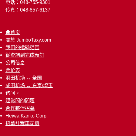
电话：048-755-9301
传真：048-857-6137
首页
關於 JumboTaxy.com
我们的运输范围
從查詢到完成預訂
公司信息
票价表
羽田机场 ↔︎ 全国
成田机场 ↔︎ 东京/埼玉
询问。
經常問的問題
合作夥伴招募
Heiwa Kanko Corp.
招募計程車司機