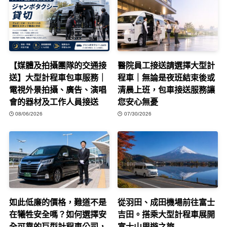
【媒體及拍攝團隊的交通接
醫院員工接送請選擇大型計
送】大型計程車包車服務｜
程車｜無論是夜班結束後或
電視外景拍攝、廣告、演唱
清晨上班，包車接送服務讓
會的器材及工作人員接送
您安心無憂
08/06/2026
07/30/2026
如此低廉的價格，難道不是
從羽田、成田機場前往富士
在犧牲安全嗎？如何選擇安
吉田。搭乘大型計程車展開
全可靠的巨型計程車公司，
富士山周遊之旅