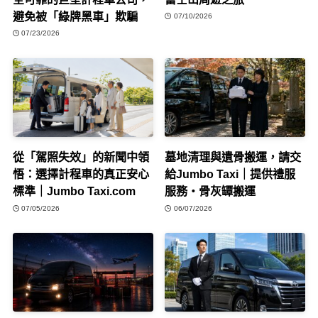
避免被「綠牌黑車」欺騙
07/10/2026
07/23/2026
從「駕照失效」的新聞中領
墓地清理與遺骨搬運，請交
悟：選擇計程車的真正安心
給Jumbo Taxi｜提供禮服
標準｜Jumbo Taxi.com
服務・骨灰罈搬運
07/05/2026
06/07/2026