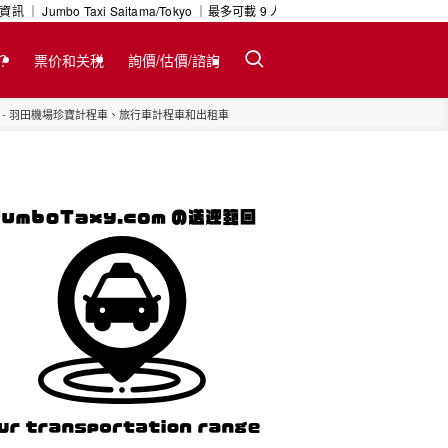
 Taxi Saitama/Tokyo ｜最多可載 9 人及大型行李 ｜ 24 小時預約服
m？
票价和关税
詢價/估價/諮詢
 - 羽田機場珍寶計程車、旅行車計程車和出租車