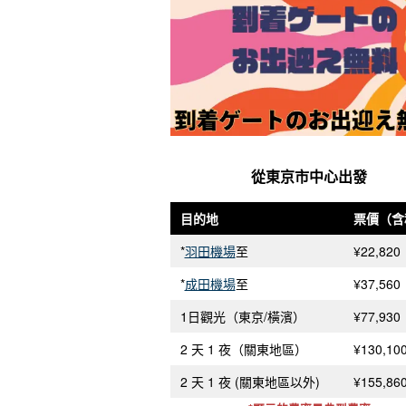
從東京市中心出發
目的地
票價（含
*
羽田機場
至
¥22,820
*
成田機場
至
¥37,560
1日觀光（東京/橫濱）
¥77,930
2 天 1 夜（關東地區）
¥130,10
2 天 1 夜 (關東地區以外)
¥155,86