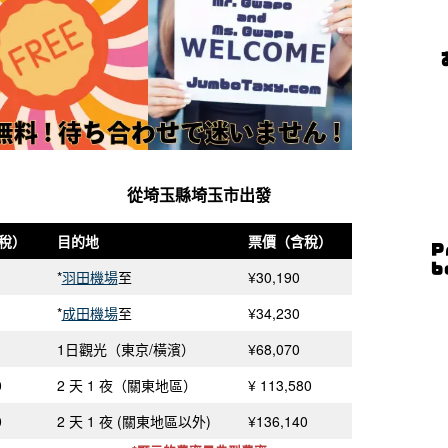
從埼玉縣埼玉市出發
稅）
目的地
票價（含稅）
*
羽田機場
至
¥30,190
*
成田機場
至
¥34,230
1日觀光（東京/橫濱）
¥68,070
0
2 天 1 夜（關東地區）
¥ 113,580
0
2 天 1 夜 (關東地區以外)
¥136,140