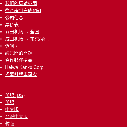
我们的运输范围
從查詢到完成預訂
公司信息
票价表
羽田机场 ↔︎ 全国
成田机场 ↔︎ 东京/埼玉
询问。
經常問的問題
合作夥伴招募
Heiwa Kanko Corp.
招募計程車司機
英語 (US)
英語
中文版
台灣中文版
韓版