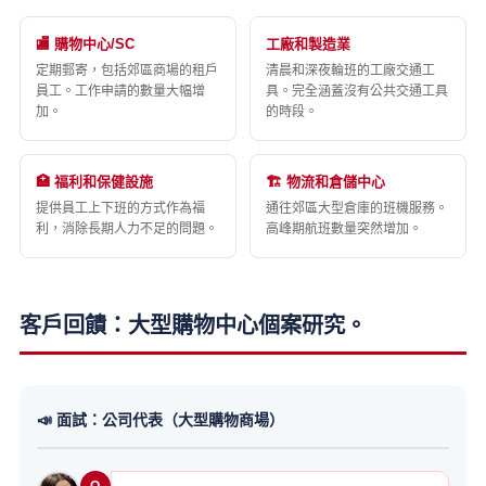
🏬 購物中心/SC
工廠和製造業
定期郵寄，包括郊區商場的租戶
清晨和深夜輪班的工廠交通工
員工。工作申請的數量大幅增
具。完全涵蓋沒有公共交通工具
加。
的時段。
🏥 福利和保健設施
🏗️ 物流和倉儲中心
提供員工上下班的方式作為福
通往郊區大型倉庫的班機服務。
利，消除長期人力不足的問題。
高峰期航班數量突然增加。
客戶回饋：大型購物中心個案研究。
📣 面試：公司代表（大型購物商場）
Q