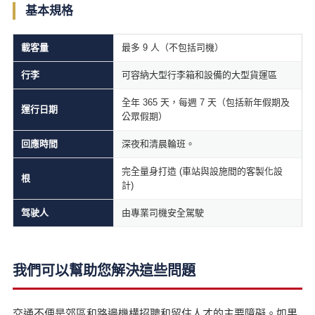
基本規格
載客量
最多 9 人（不包括司機）
行李
可容納大型行李箱和設備的大型貨運區
全年 365 天，每週 7 天（包括新年假期及
運行日期
公眾假期）
回應時間
深夜和清晨輪班。
完全量身打造 (車站與設施間的客製化設
根
計)
驾驶人
由專業司機安全駕駛
我們可以幫助您解決這些問題
交通不便是郊區和路邊機構招聘和留住人才的主要障礙。如果