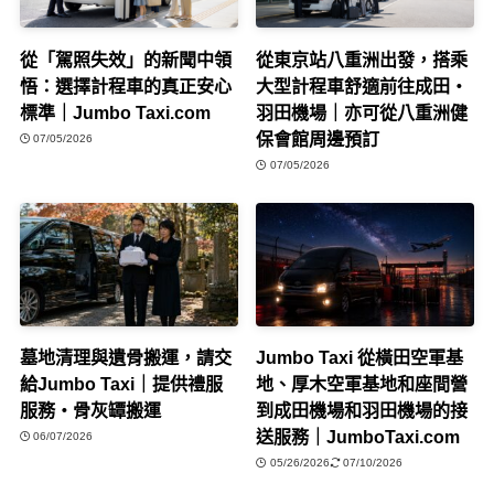
從「駕照失效」的新聞中領
從東京站八重洲出發，搭乘
悟：選擇計程車的真正安心
大型計程車舒適前往成田・
標準｜Jumbo Taxi.com
羽田機場｜亦可從八重洲健
保會館周邊預訂
07/05/2026
07/05/2026
墓地清理與遺骨搬運，請交
Jumbo Taxi 從橫田空軍基
給Jumbo Taxi｜提供禮服
地、厚木空軍基地和座間營
服務・骨灰罈搬運
到成田機場和羽田機場的接
送服務｜JumboTaxi.com
06/07/2026
05/26/2026
07/10/2026