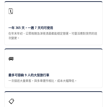
🗓️
一年 365 天，一週 7 天均可使用
在年末年初、公眾假期及深夜清晨都能穩定營運。可靈活應對突然的班
次變更。
🚐
最多可容納 9 人的大型旅行車
一次接送大量乘客。與多車運作相比，成本大幅降低。
📋