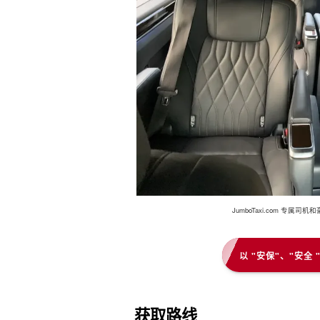
JumboTaxi.com 
以 "安保"、"安全
获取路线