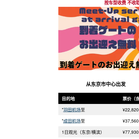
按车型收费 不收
从东京市中心出发
目的地
票价（
*
羽田机场
至
¥22,820
*
成田机场
至
¥37,560
1日观光（东京/横滨）
¥77,930