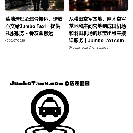
墓地清理及遗骨搬运，请放
从横田空军基地、厚木空军
心交给Jumbo Taxi｜提供
基地和座间营地到成田机场
礼服服务・骨灰盒搬运
和羽田机场的珍宝出租车接
送服务｜JumboTaxi.com
06/07/2026
05/26/2026
07/10/2026